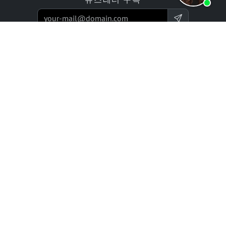
제품
제안
웹사이트 빌더 앱
프로그래밍 서비스
온라인 스토어 빌더 앱
가격 / 요금
리뷰
기업 프로젝트
파트너
회사
에이전시를 위한 블루트로닉
전문가 네트워크
스
연혁 (2002년 이후)
리셀러 프로그램
경력 / 일자리
투자자 관계
리소스
법적 사항